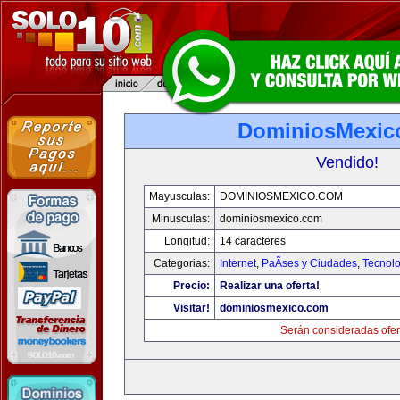
DominiosMexic
Vendido!
Mayusculas:
DOMINIOSMEXICO.COM
Minusculas:
dominiosmexico.com
Longitud:
14 caracteres
Categorias:
Internet
,
PaÃ­ses y Ciudades
,
Tecnolo
Precio:
Realizar una oferta!
Visitar!
dominiosmexico.com
Serán consideradas ofer