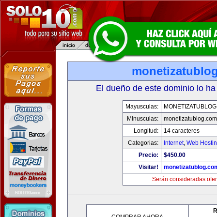
monetizatublo
El dueño de este dominio lo ha
Mayusculas:
MONETIZATUBLOG
Minusculas:
monetizatublog.com
Longitud:
14 caracteres
Categorias:
Internet
,
Web Hostin
Precio:
$450.00
Visitar!
monetizatublog.co
Serán consideradas ofer
R