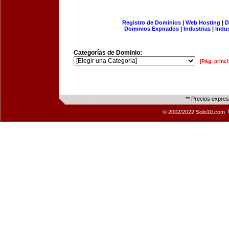
Registro de Dominios
|
Web Hosting
|
D
Dominios Expirados
|
Industrias
|
Indu
Categorías de Dominio:
[Pág. princi
** Precios expre
© 2002/2022 Solo10.com