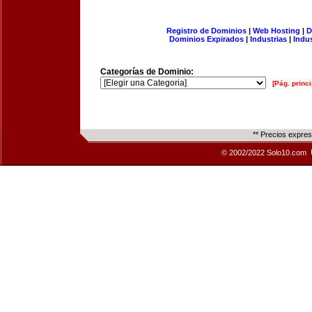
Registro de Dominios
|
Web Hosting
|
D
Dominios Expirados
|
Industrias
|
Indu
Categorías de Dominio:
[Pág. princi
** Precios expre
© 2002/2022 Solo10.com