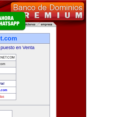
t.com
 puesto en Venta
RNET.COM
.com
rta!
t.com
tas