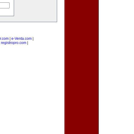
r.com
|
e-Venta.com
|
|
registropro.com
|