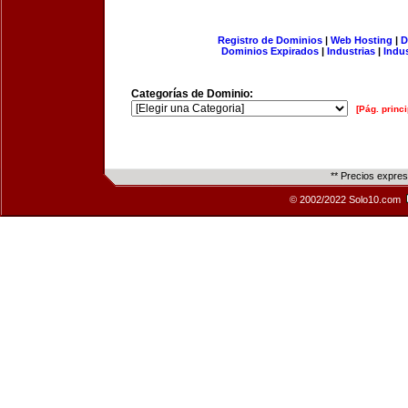
Registro de Dominios
|
Web Hosting
|
D
Dominios Expirados
|
Industrias
|
Indu
Categorías de Dominio:
[Pág. princi
** Precios expre
© 2002/2022 Solo10.com