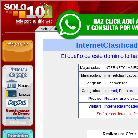
InternetClasific
El dueño de este dominio lo ha
Mayusculas:
INTERNETCLASIF
Minusculas:
internetclasificado
Longitud:
20 caracteres
Categorias:
Internet
,
Portales
Precio:
Realizar una oferta
Visitar!
internetclasificad
Serán consideradas ofer
Realizar una Oferta