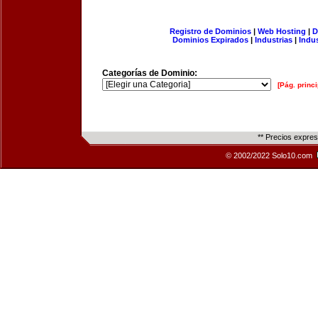
Registro de Dominios
|
Web Hosting
|
D
Dominios Expirados
|
Industrias
|
Indu
Categorías de Dominio:
[Pág. princi
** Precios expre
© 2002/2022 Solo10.com