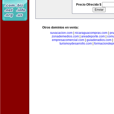
Precio Ofrecido $
Otros dominios en venta:
suvacacion.com
|
nicaraguacompras.com
|
pr
zonademedios.com
|
areadeporte.com
|
comu
empresacomercial.com
|
guiaderadios.com
|
turismoydesarrollo.com
|
formaciondepr