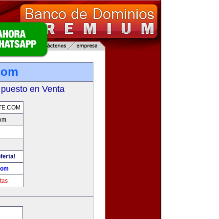
com
 puesto en Venta
TE.COM
com
ferta!
com
tas