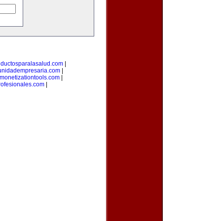
uductosparalasalud.com
|
nidadempresaria.com
|
monetizationtools.com
|
ofesionales.com
|