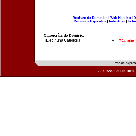
Registro de Dominios
|
Web Hosting
|
D
Dominios Expirados
|
Industrias
|
Indu
Categorías de Dominio:
[Pág. princi
** Precios expre
© 2002/2022 Solo10.com