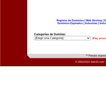
Registro de Dominios
|
Web Hosting
|
D
Dominios Expirados
|
Industrias
|
Indu
Categorías de Dominio:
[Pág. princi
** Precios expre
© 2002/2022 Solo10.com