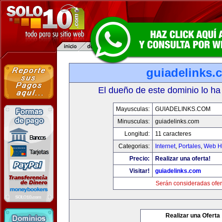
guiadelinks.
El dueño de este dominio lo ha
Mayusculas:
GUIADELINKS.COM
Minusculas:
guiadelinks.com
Longitud:
11 caracteres
Categorias:
Internet
,
Portales
,
Web Ho
Precio:
Realizar una oferta!
Visitar!
guiadelinks.com
Serán consideradas ofer
Realizar una Oferta