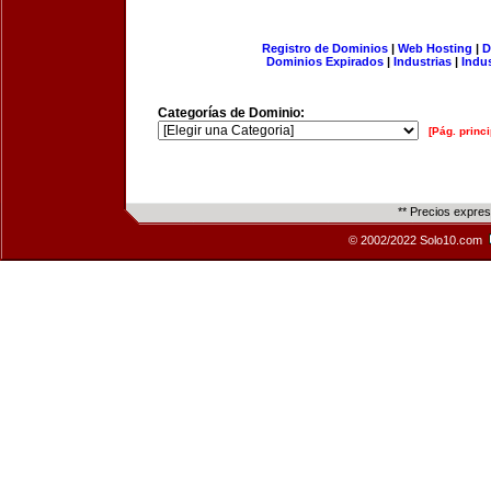
Registro de Dominios
|
Web Hosting
|
D
Dominios Expirados
|
Industrias
|
Indu
Categorías de Dominio:
[Pág. princi
** Precios expre
© 2002/2022 Solo10.com