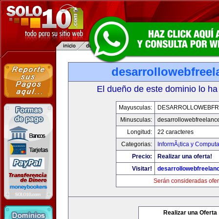
desarrollowebfree
El dueño de este dominio lo ha
Mayusculas:
DESARROLLOWEBFR
Minusculas:
desarrollowebfreelanc
Longitud:
22 caracteres
Categorias:
InformÃ¡tica y Computa
Precio:
Realizar una oferta!
Visitar!
desarrollowebfreelan
Serán consideradas ofer
Realizar una Oferta