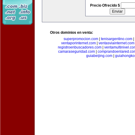
Precio Ofrecido $
Otros dominios en venta:
superpromocion.com
|
tenisargentino.com
|
ventaporinternet.com
|
ventasviainternet.com
registroenbuscadores.com
|
ventamultinivel.c
camaraseguridad.com
|
comprandoenlared.co
guiabeijing.com
|
guiahongko