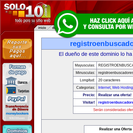
registroenbuscad
El dueño de este dominio lo ha
Mayusculas:
REGISTROENBUSC
Minusculas:
registroenbuscadore
Longitud:
20 caracteres
Categorias:
Internet
,
Web Hosting
Precio:
Realizar una oferta!
Visitar!
registroenbuscador
Serán consideradas ofer
Realizar una Oferta