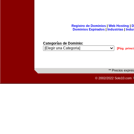
Registro de Dominios
|
Web Hosting
|
D
Dominios Expirados
|
Industrias
|
Indu
Categorías de Dominio:
[Pág. princi
** Precios expre
© 2002/2022 Solo10.com