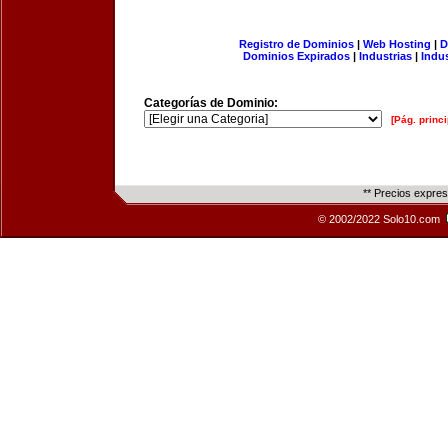
Registro de Dominios
|
Web Hosting
|
D
Dominios Expirados
|
Industrias
|
Indu
Categorías de Dominio:
[Pág. princi
** Precios expre
© 2002/2022 Solo10.com