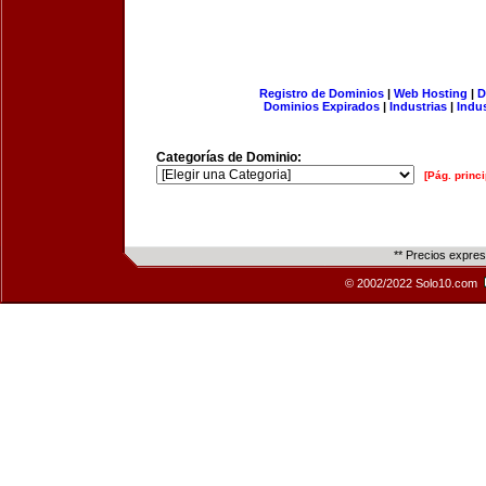
Registro de Dominios
|
Web Hosting
|
D
Dominios Expirados
|
Industrias
|
Indu
Categorías de Dominio:
[Pág. princi
** Precios expre
© 2002/2022 Solo10.com