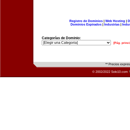
Registro de Dominios
|
Web Hosting
|
D
Dominios Expirados
|
Industrias
|
Indu
Categorías de Dominio:
[Pág. princi
** Precios expre
© 2002/2022 Solo10.com