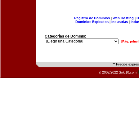
Registro de Dominios
|
Web Hosting
|
D
Dominios Expirados
|
Industrias
|
Indu
Categorías de Dominio:
[Pág. princi
** Precios expre
© 2002/2022 Solo10.com