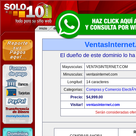
VentasInterne
El dueño de este dominio lo ha
Mayusculas:
VENTASINTERNET.COM
Minusculas:
ventasinternet.com
Longitud:
14 caracteres
Categorias:
Compras y Comercio ElectrÃ³
Precio:
$4,999.00
Visitar!
ventasinternet.com
Serán consideradas ofer
R