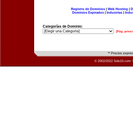
Registro de Dominios
|
Web Hosting
|
D
Dominios Expirados
|
Industrias
|
Indu
Categorías de Dominio:
[Pág. princi
** Precios expre
© 2002/2022 Solo10.com