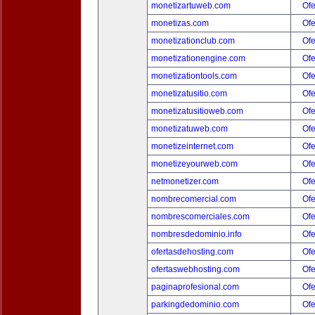
monetizartuweb.com
Ofe
monetizas.com
Ofe
monetizationclub.com
Ofe
monetizationengine.com
Ofe
monetizationtools.com
Ofe
monetizatusitio.com
Ofe
monetizatusitioweb.com
Ofe
monetizatuweb.com
Ofe
monetizeinternet.com
Ofe
monetizeyourweb.com
Ofe
netmonetizer.com
Ofe
nombrecomercial.com
Ofe
nombrescomerciales.com
Ofe
nombresdedominio.info
Ofe
ofertasdehosting.com
Ofe
ofertaswebhosting.com
Ofe
paginaprofesional.com
Ofe
parkingdedominio.com
Ofe