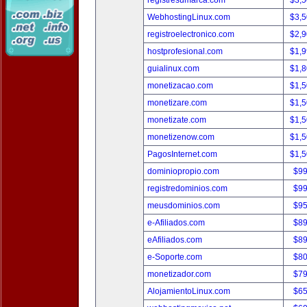
registresumarca.com
$3,
WebhostingLinux.com
$3,
registroelectronico.com
$2,
hostprofesional.com
$1,
guialinux.com
$1,
monetizacao.com
$1,
monetizare.com
$1,
monetizate.com
$1,
monetizenow.com
$1,
PagosInternet.com
$1,
dominiopropio.com
$9
registredominios.com
$9
meusdominios.com
$9
e-Afiliados.com
$8
eAfiliados.com
$8
e-Soporte.com
$8
monetizador.com
$7
AlojamientoLinux.com
$6