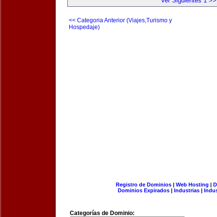
Ver Siguientes 1 >>
<< Categoria Anterior (Viajes,Turismo y
Hospedaje)
Registro de Dominios
|
Web Hosting
|
D
Dominios Expirados
|
Industrias
|
Indu
Categorías de Dominio: