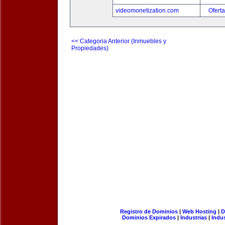
videomonetization.com
Oferta
<< Categoria Anterior (Inmuebles y
Propiedades)
Registro de Dominios
|
Web Hosting
|
D
Dominios Expirados
|
Industrias
|
Indu