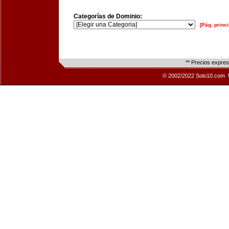
Categorías de Dominio:
[Pág. princi
** Precios expre
© 2002/2022 Solo10.com